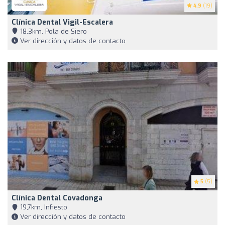
4.9
(19)
Clínica Dental Vigil-Escalera
18,3km, Pola de Siero
Ver dirección y datos de contacto
5
(5)
Clínica Dental Covadonga
19,7km, Infiesto
Ver dirección y datos de contacto