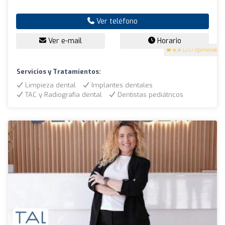
Ver teléfono
Ver e-mail
Horario
4.9
(207 opiniones)
Servicios y Tratamientos:
Limpieza dental
Implantes dentales
TAC y Radiografía dental
Dentistas pediátricos