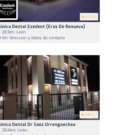
3.7
(34)
linica Dental Ezedent (Eras De Renueva)
28,1km, León
Ver dirección y datos de contacto
4.8
(32)
línica Dental Dr Sáez Urrengoechea
28,6km, León