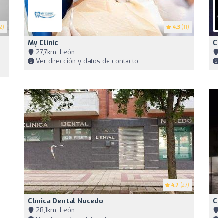
2)
4.3
(11)
My Clinic
C
27,7km, León
Ver dirección y datos de contacto
4.7
(27)
Clínica Dental Nocedo
C
28,1km, León