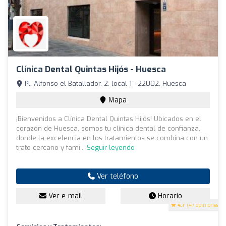
Clínica Dental Quintas Hijós - Huesca
Pl. Alfonso el Batallador, 2, local 1 - 22002, Huesca
Mapa
¡Bienvenidos a Clínica Dental Quintas Hijós! Ubicados en el
corazón de Huesca, somos tu clínica dental de confianza,
donde la excelencia en los tratamientos se combina con un
trato cercano y fami...
Seguir leyendo
Ver teléfono
Ver e-mail
Horario
4.7
(47 opiniones)