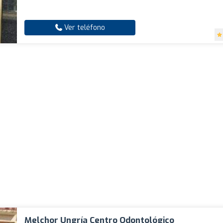
Ver teléfono
Melchor Ungría Centro Odontológico