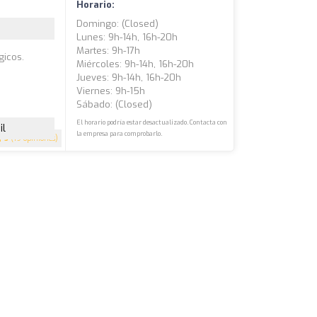
Horario:
Domingo: (closed)
Lunes: 9h-14h, 16h-20h
Martes: 9h-17h
gicos.
Miércoles: 9h-14h, 16h-20h
Jueves: 9h-14h, 16h-20h
Viernes: 9h-15h
Sábado: (closed)
El horario podría estar desactualizado. Contacta con
il
la empresa para comprobarlo.
5
(19 opiniones)