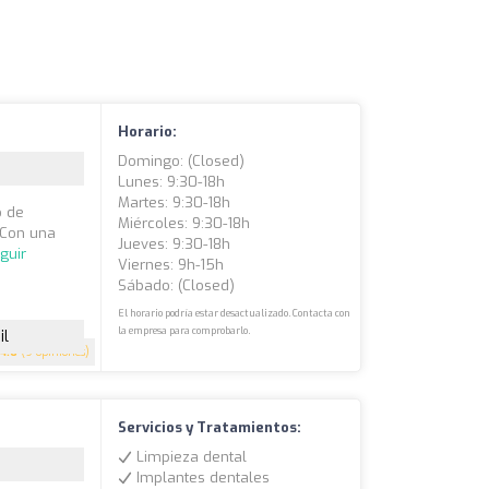
Horario:
Domingo: (closed)
Lunes: 9:30-18h
Martes: 9:30-18h
o de
Miércoles: 9:30-18h
s Con una
Jueves: 9:30-18h
guir
Viernes: 9h-15h
Sábado: (closed)
El horario podría estar desactualizado. Contacta con
la empresa para comprobarlo.
il
4.6
(9 opiniones)
Servicios y Tratamientos:
Limpieza dental
Implantes dentales