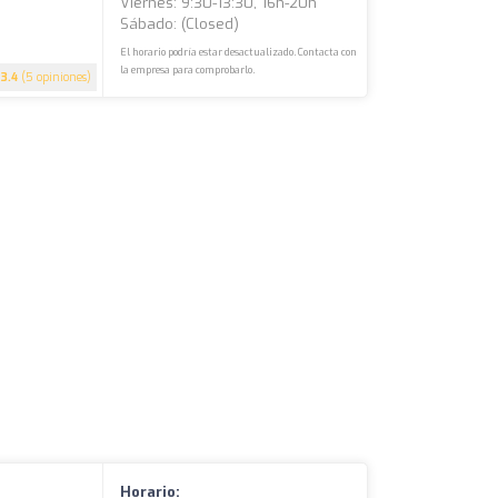
Viernes: 9:30-13:30, 16h-20h
Sábado: (closed)
El horario podría estar desactualizado. Contacta con
la empresa para comprobarlo.
3.4
(5 opiniones)
Horario: