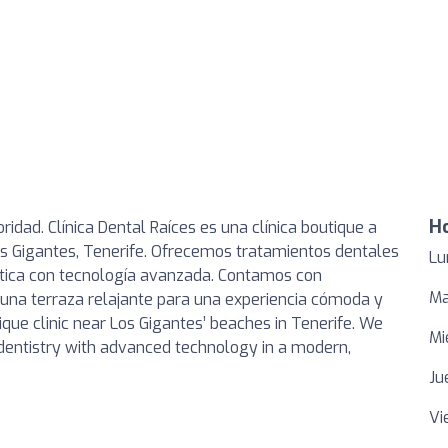
Ho
oridad. Clínica Dental Raíces es una clínica boutique a
os Gigantes, Tenerife. Ofrecemos tratamientos dentales
Lu
ética con tecnología avanzada. Contamos con
Ma
 una terraza relajante para una experiencia cómoda y
tique clinic near Los Gigantes’ beaches in Tenerife. We
Mi
 dentistry with advanced technology in a modern,
Ju
Vi