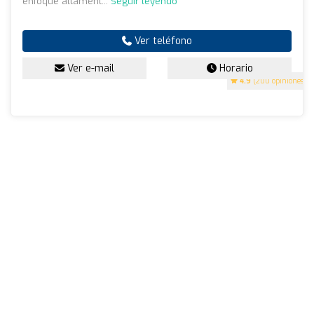
enfoque altament...
Seguir leyendo
Ver teléfono
Ver e-mail
Horario
4.9
(200 opiniones)