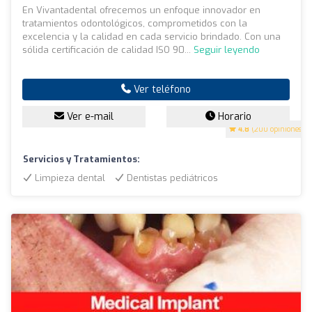
En Vivantadental ofrecemos un enfoque innovador en
tratamientos odontológicos, comprometidos con la
excelencia y la calidad en cada servicio brindado. Con una
sólida certificación de calidad ISO 90...
Seguir leyendo
Ver teléfono
Ver e-mail
Horario
4.8
(200 opiniones)
Servicios y Tratamientos:
Limpieza dental
Dentistas pediátricos