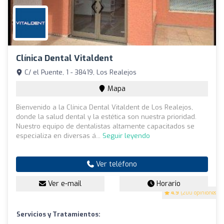
Clínica Dental Vitaldent
C/ el Puente, 1 - 38419, Los Realejos
Mapa
Bienvenido a la Clínica Dental Vitaldent de Los Realejos,
donde la salud dental y la estética son nuestra prioridad.
Nuestro equipo de dentalistas altamente capacitados se
especializa en diversas á...
Seguir leyendo
Ver teléfono
Ver e-mail
Horario
4.9
(200 opiniones)
Servicios y Tratamientos: