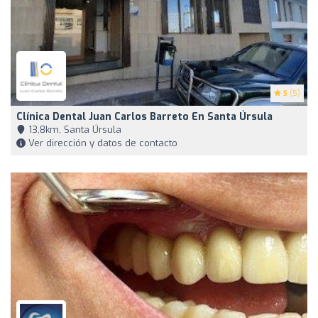
5
(5)
Clínica Dental Juan Carlos Barreto En Santa Úrsula
13,8km, Santa Úrsula
Ver dirección y datos de contacto