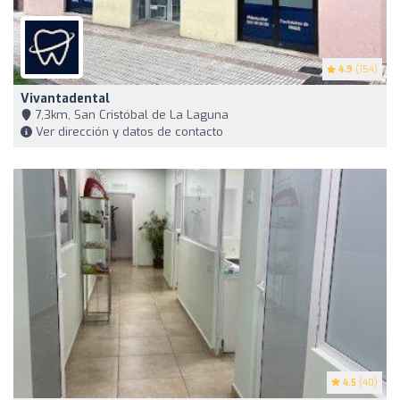
4.9
(154)
Vivantadental
7,3km, San Cristóbal de La Laguna
Ver dirección y datos de contacto
4.5
(40)