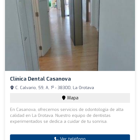
Clínica Dental Casanova
C. Calvario, 59, A, 1º - 38300, La Orotava
Mapa
En Casanova, ofrecemos servicios de odontología de alta
calidad en La Orotava. Nuestro equipo de dentistas
experimentados se dedica a cuidar de tu sonrisa.
Ver teléfono