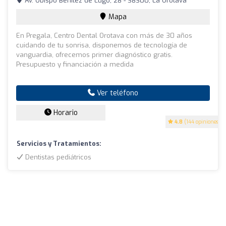
Av. Obispo Benítez de Lugo, 28 - 38300, La Orotava
Mapa
En Pregala, Centro Dental Orotava con más de 30 años
cuidando de tu sonrisa, disponemos de tecnología de
vanguardia, ofrecemos primer diagnóstico gratis.
Presupuesto y financiación a medida
Ver teléfono
Horario
4.8
(144 opiniones)
Servicios y Tratamientos:
Dentistas pediátricos