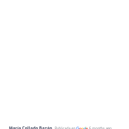
María Collado Bazán
Publicada en
6 months ago