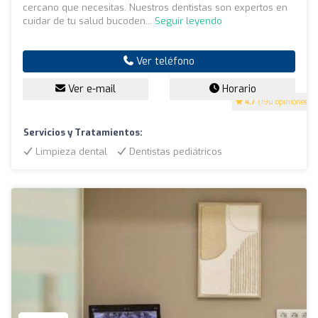
cercano que necesitas. Nuestros dentistas son expertos en
cuidar de tu salud bucoden...
Seguir leyendo
Ver teléfono
Ver e-mail
Horario
4.7
(190 opiniones)
Servicios y Tratamientos:
Limpieza dental
Dentistas pediátricos