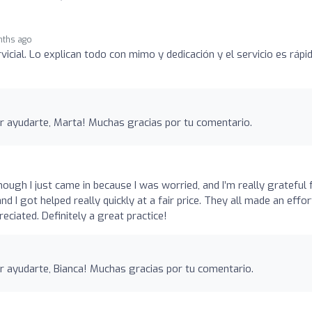
nths ago
cial. Lo explican todo con mimo y dedicación y el servicio es rápid
 ayudarte, Marta! Muchas gracias por tu comentario.
o
ough I just came in because I was worried, and I’m really grateful 
d I got helped really quickly at a fair price. They all made an effor
reciated. Definitely a great practice!
 ayudarte, Bianca! Muchas gracias por tu comentario.