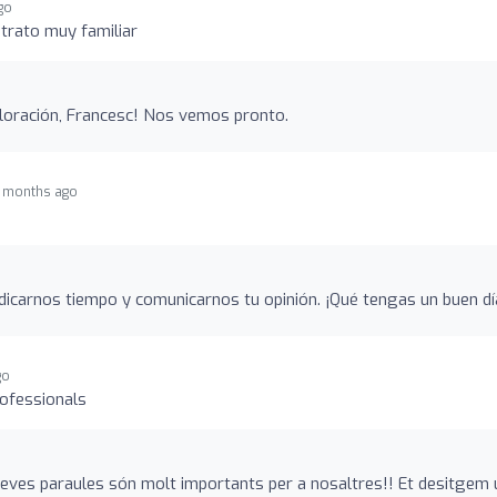
go
trato muy familiar
aloración, Francesc! Nos vemos pronto.
 months ago
edicarnos tiempo y comunicarnos tu opinión. ¡Qué tengas un buen dí
go
rofessionals
eves paraules són molt importants per a nosaltres!! Et desitgem 