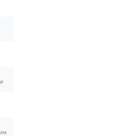
a!
una