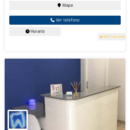
Mapa
Ver teléfono
Horario
3.4
(5 opiniones)