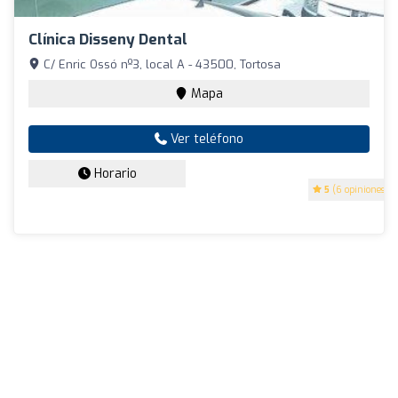
Clínica Disseny Dental
C/ Enric Ossó nº3, local A - 43500, Tortosa
Mapa
Ver teléfono
Horario
5
(6 opiniones)