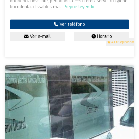
ortodòncia invisible, periodòncia. **S'ofereix servei d'higiene
bucodental dissabtes mat...
Seguir leyendo
Ver teléfono
Ver e-mail
Horario
4.1
(8 opiniones)