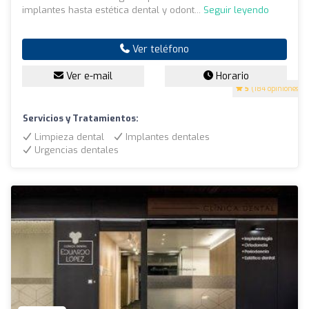
implantes hasta estética dental y odont...
Seguir leyendo
Ver teléfono
Ver e-mail
Horario
5
(184 opiniones)
Servicios y Tratamientos:
Limpieza dental
Implantes dentales
Urgencias dentales