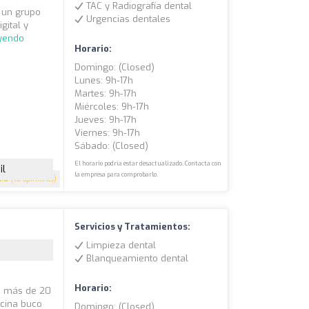
TAC y Radiografía dental
s un grupo
Urgencias dentales
gital y
eyendo
Horario:
Domingo: (closed)
Lunes: 9h-17h
Martes: 9h-17h
Miércoles: 9h-17h
Jueves: 9h-17h
Viernes: 9h-17h
Sábado: (closed)
El horario podría estar desactualizado. Contacta con
il
la empresa para comprobarlo.
4.8
(18 opiniones)
Servicios y Tratamientos:
Limpieza dental
Blanqueamiento dental
Horario:
os más de 20
icina buco
Domingo: (closed)