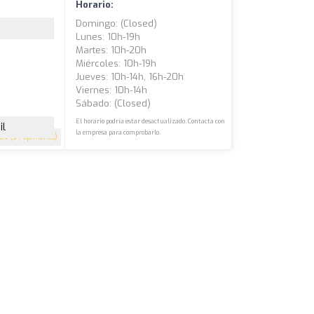
Horario:
Domingo: (closed)
Lunes: 10h-19h
Martes: 10h-20h
Miércoles: 10h-19h
Jueves: 10h-14h, 16h-20h
Viernes: 10h-14h
Sábado: (closed)
El horario podría estar desactualizado. Contacta con
il
la empresa para comprobarlo.
4.4
(34 opiniones)