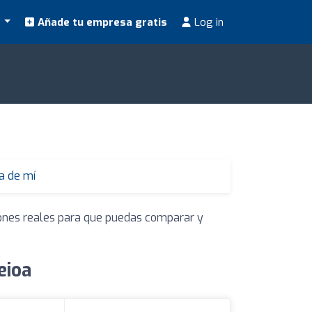
s
Añade tu empresa gratis
Log in
a de mí
niones reales para que puedas comparar y
eioa