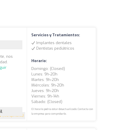
Servicios y Tratamientos:
Implantes dentales
Dentistas pediátricos
ete, nos
Horario:
idad.
guir
Domingo: (closed)
Lunes: 9h-20h
Martes: 9h-20h
Miércoles: 9h-20h
Jueves: 9h-20h
Viernes: 9h-14h
Sábado: (closed)
El horario podría estar desactualizado. Contacta con
il
la empresa para comprobarlo.
9
(198 opiniones)