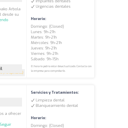
Implantes dentales
Urgencias dentales
ikako Arbola
al desde su
Horario:
yendo
Domingo: (closed)
Lunes: 9h-21h
Martes: 9h-21h
Miércoles: 9h-21h
Jueves: 9h-21h
Viernes: 9h-21h
Sábado: 9h-15h
El horario podría estar desactualizado. Contacta con
il
la empresa para comprobarlo.
.4
(149 opiniones)
Servicios y Tratamientos:
Limpieza dental
Blanqueamiento dental
os a ofrecer
Horario:
s
Seguir
Domingo: (closed)