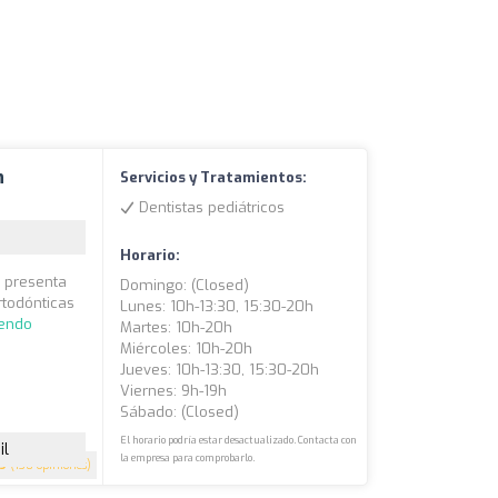
n
Servicios y Tratamientos:
Dentistas pediátricos
Horario:
e presenta
Domingo: (closed)
rtodónticas
Lunes: 10h-13:30, 15:30-20h
yendo
Martes: 10h-20h
Miércoles: 10h-20h
Jueves: 10h-13:30, 15:30-20h
Viernes: 9h-19h
Sábado: (closed)
El horario podría estar desactualizado. Contacta con
il
la empresa para comprobarlo.
.9
(130 opiniones)