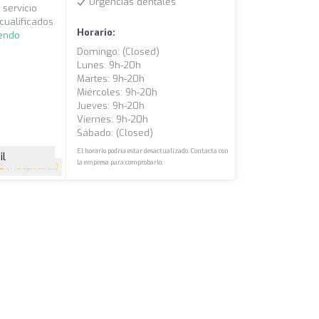
Urgencias dentales
 servicio
cualificados
Horario:
yendo
Domingo: (closed)
Lunes: 9h-20h
Martes: 9h-20h
Miércoles: 9h-20h
Jueves: 9h-20h
Viernes: 9h-20h
Sábado: (closed)
El horario podría estar desactualizado. Contacta con
il
la empresa para comprobarlo.
.8
(140 opiniones)