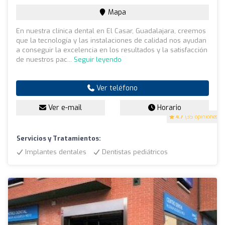
Mapa
En nuestra clínica dental en El Casar, Guadalajara, creemos
que la tecnología y las instalaciones de calidad nos ayudan
a conseguir la excelencia en los resultados y la satisfacción
de nuestros pac...
Seguir leyendo
Ver teléfono
Ver e-mail
Horario
4.7
(35 opiniones)
Servicios y Tratamientos:
Implantes dentales
Dentistas pediátricos