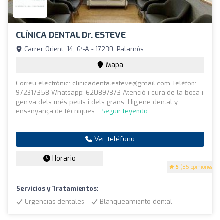
CLÍNICA DENTAL Dr. ESTEVE
Carrer Orient, 14, 6ª-A - 17230, Palamós
Mapa
Correu electrònic:
clinicadentalesteve@gmail.com
Telèfon:
972317358 Whatsapp: 620897373 Atenció i cura de la boca i
geniva dels més petits i dels grans. Higiene dental y
ensenyança de tècniques...
Seguir leyendo
Ver teléfono
Horario
5
(85 opiniones)
Servicios y Tratamientos:
Urgencias dentales
Blanqueamiento dental