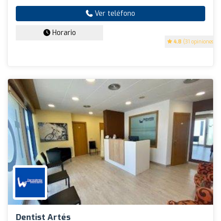
Ver teléfono
Horario
4.8
(31 opiniones)
Dentist Artés