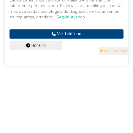
Clínica dental muy céntrica en Platja d'Aro de atención
totalmente personalizada. Especialistas multilingues con las
más avanzadas tecnologías de diagnostico y tratamientos
en implantes, ortodonc...
Seguir leyendo
Ver teléfono
Horario
4.6
(43 opiniones)