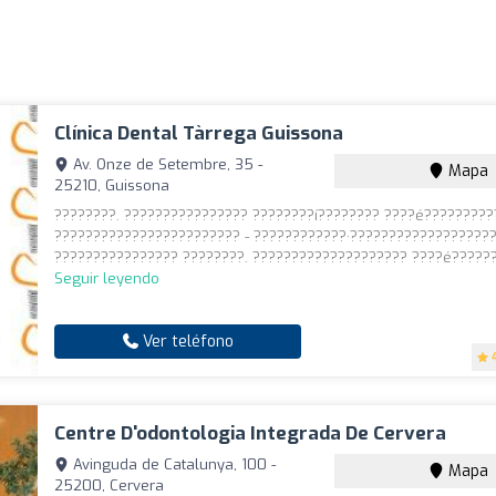
Clínica Dental Tàrrega Guissona
Av. Onze de Setembre, 35 -
Mapa
25210, Guissona
????????. ???????????????? ????????í???????? ????é?????????
???????????????????????? - ????????????·??????????????????
???????????????? ????????. ???????????????????? ????é???????
Seguir leyendo
Ver teléfono
Centre D'odontologia Integrada De Cervera
Avinguda de Catalunya, 100 -
Mapa
25200, Cervera