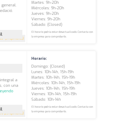
Martes: 9h-20h
a general.
Miércoles: 9h-20h
Sedació.
Jueves: 9h-20h
Viernes: 9h-20h
Sábado: (closed)
El horario podría estar desactualizado. Contacta con
il
la empresa para comprobarlo.
4.7
(31 opiniones)
Horario:
Domingo: (closed)
Lunes: 10h-14h, 15h-19h
Martes: 10h-14h, 15h-19h
integral a
Miércoles: 10h-14h, 15h-19h
s, con una
Jueves: 10h-14h, 15h-19h
leyendo
Viernes: 10h-14h, 15h-19h
Sábado: 10h-14h
El horario podría estar desactualizado. Contacta con
il
la empresa para comprobarlo.
4.4
(25 opiniones)