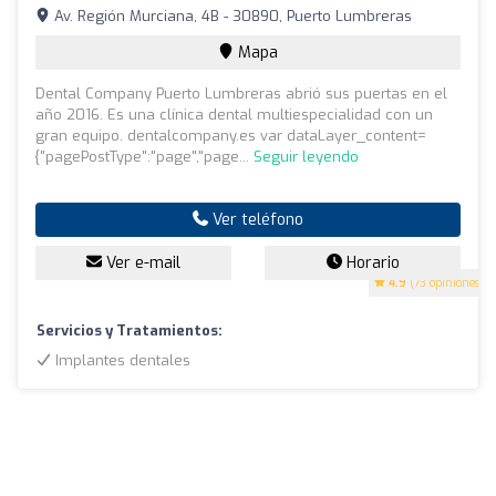
Av. Región Murciana, 4B - 30890, Puerto Lumbreras
Mapa
Dental Company Puerto Lumbreras abrió sus puertas en el
año 2016. Es una clínica dental multiespecialidad con un
gran equipo. dentalcompany.es var dataLayer_content=
{"pagePostType":"page","page...
Seguir leyendo
Ver teléfono
Ver e-mail
Horario
4.9
(73 opiniones)
Servicios y Tratamientos:
Implantes dentales