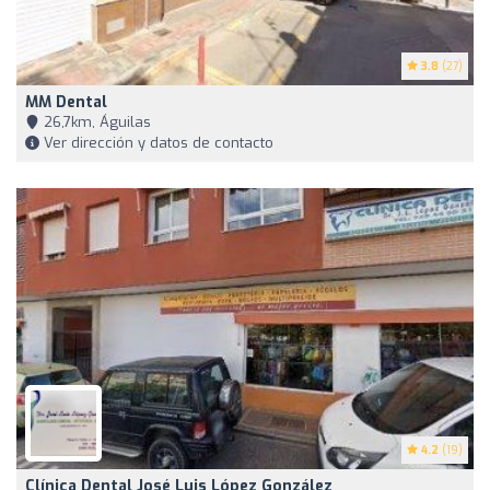
3.8
(27)
MM Dental
26,7km, Águilas
Ver dirección y datos de contacto
4.2
(19)
Clínica Dental José Luis López González