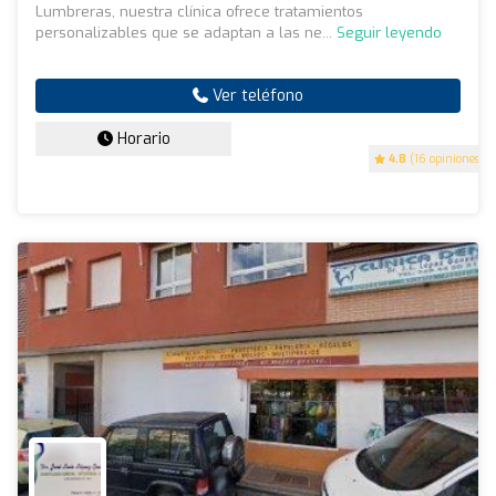
Lumbreras, nuestra clínica ofrece tratamientos
personalizables que se adaptan a las ne...
Seguir leyendo
Ver teléfono
Horario
4.8
(16 opiniones)