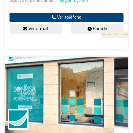
objetivo el bienestar del ...
Seguir leyendo
Ver teléfono
Ver e-mail
Horario
5
(85 opiniones)