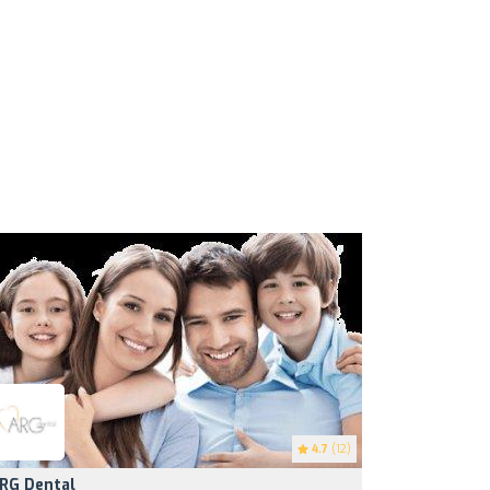
4.7
(12)
RG Dental