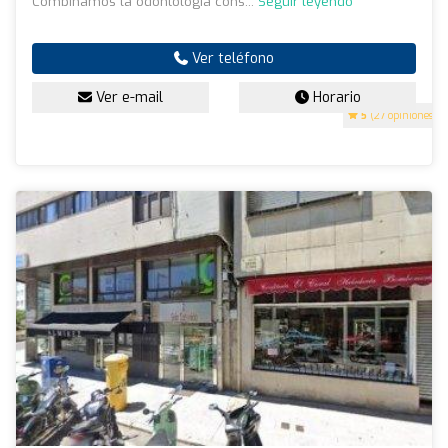
Combinamos la odontología cons...
Seguir leyendo
Ver teléfono
Ver e-mail
Horario
5
(27 opiniones)