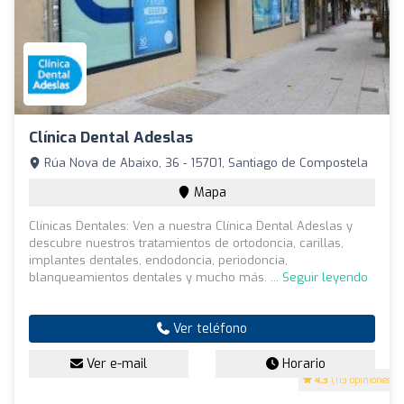
Clínica Dental Adeslas
Rúa Nova de Abaixo, 36 - 15701, Santiago de Compostela
Mapa
Clínicas Dentales: Ven a nuestra Clínica Dental Adeslas y
descubre nuestros tratamientos de ortodoncia, carillas,
implantes dentales, endodoncia, periodoncia,
blanqueamientos dentales y mucho más. ...
Seguir leyendo
Ver teléfono
Ver e-mail
Horario
4.3
(113 opiniones)