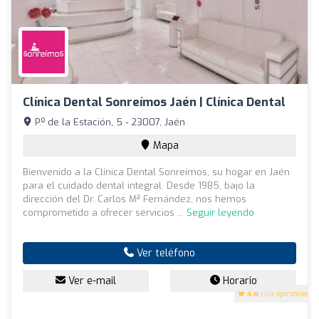
Clínica Dental Sonreímos Jaén | Clínica Dental
P.º de la Estación, 5 - 23007, Jaén
Mapa
Bienvenido a la Clínica Dental Sonreímos, su hogar en Jaén
para el cuidado dental integral. Desde 1985, bajo la
dirección del Dr. Carlos Mª Fernández, nos hemos
comprometido a ofrecer servicios ...
Seguir leyendo
Ver teléfono
Ver e-mail
Horario
4.6
(173 opiniones)