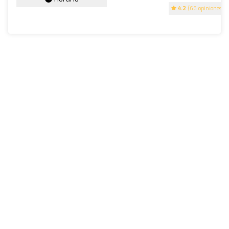
4.2
(66 opiniones)