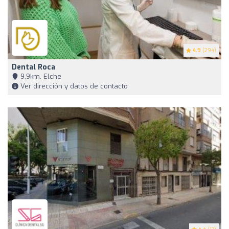
4.9
(294)
Dental Roca
9,9km, Elche
Ver dirección y datos de contacto