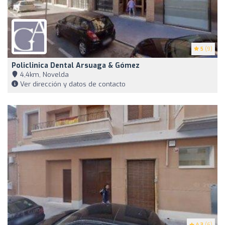
5
(9)
Policlinica Dental Arsuaga & Gómez
4,4km, Novelda
Ver dirección y datos de contacto
4.3
(6)