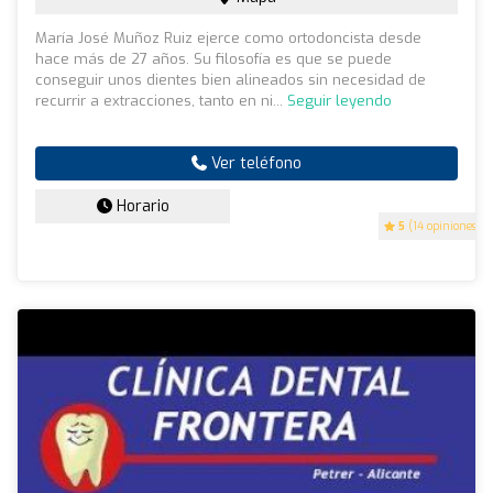
María José Muñoz Ruiz ejerce como ortodoncista desde
hace más de 27 años. Su filosofía es que se puede
conseguir unos dientes bien alineados sin necesidad de
recurrir a extracciones, tanto en ni...
Seguir leyendo
Ver teléfono
Horario
5
(14 opiniones)