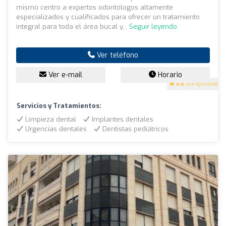
mismo centro a expertos odontólogos altamente
especializados y cualificados para ofrecer un tratamiento
integral para toda el área bucal y...
Seguir leyendo
Ver teléfono
Ver e-mail
Horario
4.8
(64 opiniones)
Servicios y Tratamientos:
Limpieza dental
Implantes dentales
Urgencias dentales
Dentistas pediátricos