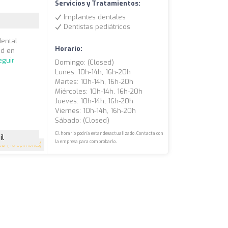
Servicios y Tratamientos:
Implantes dentales
Dentistas pediátricos
dental
Horario:
ad en
eguir
Domingo: (closed)
Lunes: 10h-14h, 16h-20h
Martes: 10h-14h, 16h-20h
Miércoles: 10h-14h, 16h-20h
Jueves: 10h-14h, 16h-20h
Viernes: 10h-14h, 16h-20h
Sábado: (closed)
El horario podría estar desactualizado. Contacta con
il
la empresa para comprobarlo.
.8
(40 opiniones)