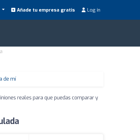
s
Añade tu empresa gratis
Log in
da
a de mí
piniones reales para que puedas comparar y
ulada