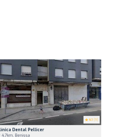
4.1
(9)
línica Dental Pellicer
4,7km, Benissa