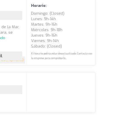
Horario:
Domingo: (closed)
Lunes: 9h-14h
Martes: 9h-16h
 de la Mar,
Miércoles: 9h-18h
Xara, se
Jueves: 9h-16h
ndo
Viernes: 9h-14h
Sábado: (closed)
El horario podría estar desactualizado. Contacta con
il
la empresa para comprobarlo.
4.4
(7 opiniones)