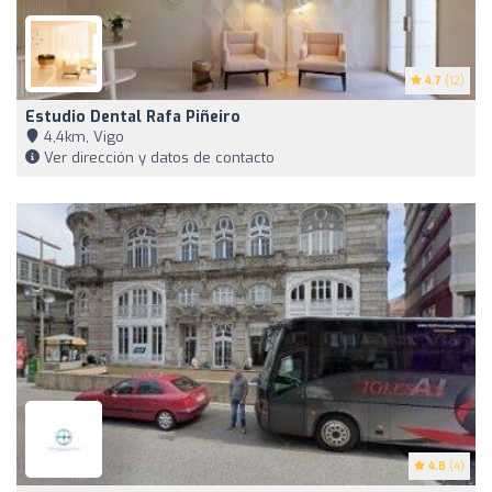
4.7
(12)
Estudio Dental Rafa Piñeiro
4,4km, Vigo
Ver dirección y datos de contacto
4.8
(4)