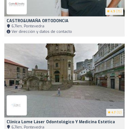
4.9
(75)
CASTRO&UMAÑA ORTODONCIA
6,7km, Pontevedra
Ver dirección y datos de contacto
4.7
(12)
Clinica Lome Láser Odontológico Y Medicina Estética
6,7km, Pontevedra