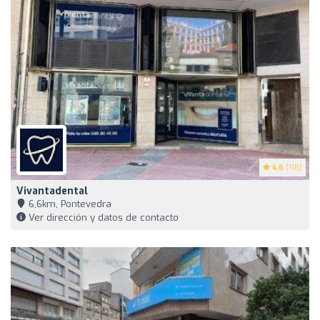
4.6
(118)
Vivantadental
6,6km, Pontevedra
Ver dirección y datos de contacto