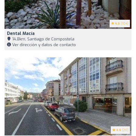
4.6
(104)
Dental Macía
14,8km, Santiago de Compostela
Ver dirección y datos de contacto
4.6
(20)