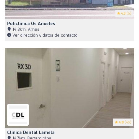
4.3
(6)
Policlínica Os Anxeles
14,3km, Ames
Ver dirección y datos de contacto
4.8
(45)
Clinica Dental Lamela
14,7km, Bertamiráns