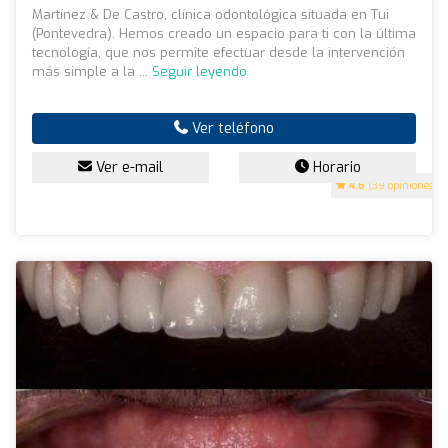
Martínez & De Castro, clínica odontológica situada en Tui
(Pontevedra). Hemos creado un espacio para ti con la última
tecnología, que nos permite efectuar desde la intervención
más simple a la ...
Seguir leyendo
Ver teléfono
Ver e-mail
Horario
4.6
(39 opiniones)