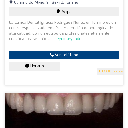
Camiño do Alivio, 8 - 36740, Tomiño
Mapa
La Clínica Dental Ignacio Rodríguez Núñez en Tomiño es un
centro especializado en ofrecer atención odontológica de
alta calidad. Con un equipo de profesionales altamente
cualificados, se enfoca...
Seguir leyendo
Ver teléfono
Horario
4.1
(31 opiniones)