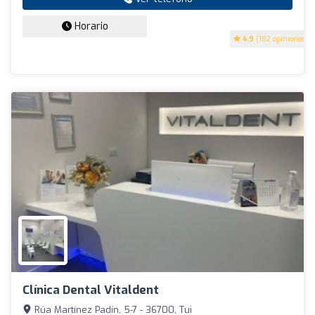
Horario
4.9
(182 opiniones)
Clínica Dental Vitaldent
Rúa Martínez Padín, 5-7 - 36700, Tui