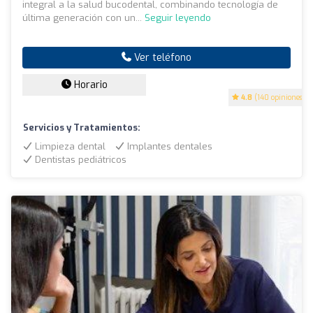
integral a la salud bucodental, combinando tecnología de
última generación con un...
Seguir leyendo
Ver teléfono
Horario
4.8
(140 opiniones)
Servicios y Tratamientos:
Limpieza dental
Implantes dentales
Dentistas pediátricos