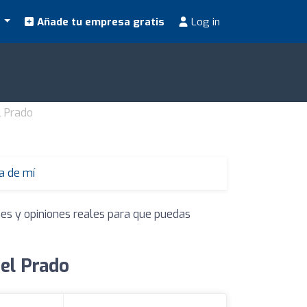
s
Añade tu empresa gratis
Log in
l Prado
a de mí
nes y opiniones reales para que puedas
del Prado