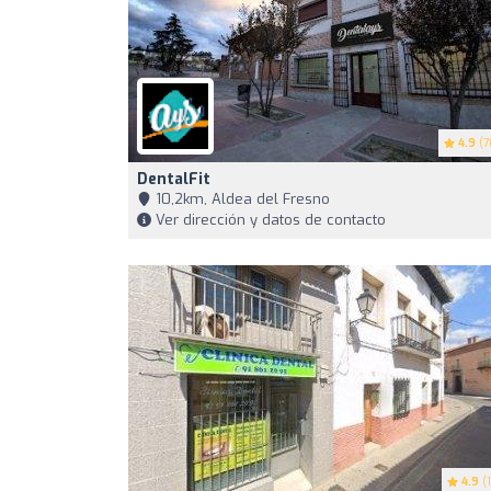
4.9
(7
DentalFit
10,2km, Aldea del Fresno
Ver dirección y datos de contacto
4.9
(1