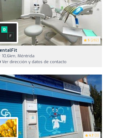
5
(282)
entalFit
10,6km, Méntrida
Ver dirección y datos de contacto
4.7
(3)