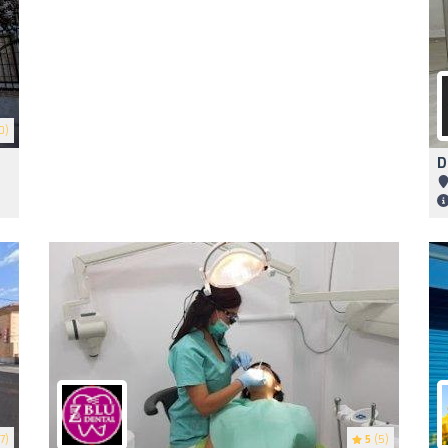
0)
D
7)
5
(5)