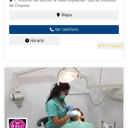
C. Antonio del Rincón, 6, Patio izquierda - 28294, Robledo
de Chavela
Mapa
Ver teléfono
Horario
4.4
(7 opiniones)