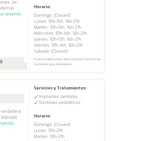
eyes, ¡la
Horario:
odernas
uir leyendo
Domingo: (closed)
Lunes: 10h-14h, 16h-21h
Martes: 10h-14h, 16h-21h
Miércoles: 10h-14h, 16h-21h
Jueves: 10h-12h, 16h-21h
Viernes: 10h-14h, 16h-21h
Sábado: (closed)
El horario podría estar desactualizado. Contacta con
il
la empresa para comprobarlo.
9
(189 opiniones)
Servicios y Tratamientos:
Implantes dentales
Dentistas pediátricos
a verdadera
Horario:
 liderado
leyendo
Domingo: (closed)
Lunes: 10h-21h
Martes: 10h-21h