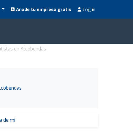
s
Añade tu empresa gratis
Log in
tistas en Alcobendas
Alcobendas
a de mí