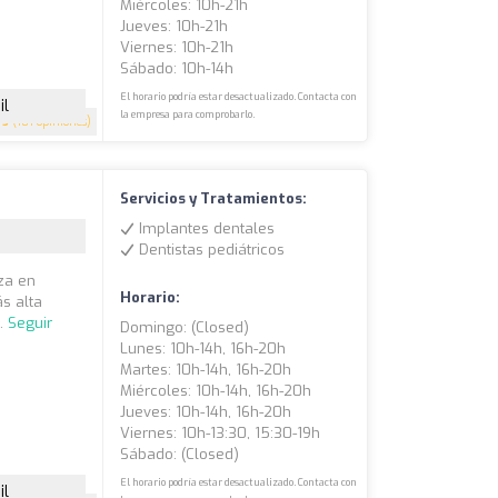
Miércoles: 10h-21h
Jueves: 10h-21h
Viernes: 10h-21h
Sábado: 10h-14h
El horario podría estar desactualizado. Contacta con
il
la empresa para comprobarlo.
5
(181 opiniones)
Servicios y Tratamientos:
Implantes dentales
Dentistas pediátricos
nza en
Horario:
s alta
..
Seguir
Domingo: (closed)
Lunes: 10h-14h, 16h-20h
Martes: 10h-14h, 16h-20h
Miércoles: 10h-14h, 16h-20h
Jueves: 10h-14h, 16h-20h
Viernes: 10h-13:30, 15:30-19h
Sábado: (closed)
El horario podría estar desactualizado. Contacta con
il