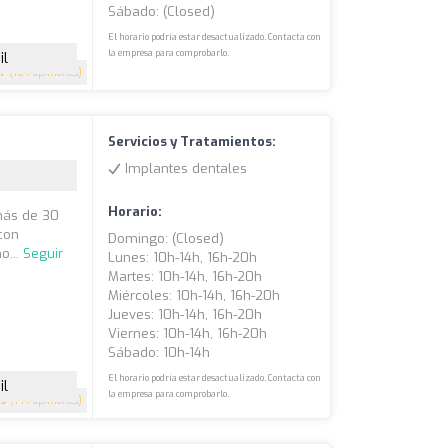
Sábado: (closed)
El horario podría estar desactualizado. Contacta con
la empresa para comprobarlo.
il
.7
(164 opiniones)
Servicios y Tratamientos:
Implantes dentales
Horario:
más de 30
con
Domingo: (closed)
o...
Seguir
Lunes: 10h-14h, 16h-20h
Martes: 10h-14h, 16h-20h
Miércoles: 10h-14h, 16h-20h
Jueves: 10h-14h, 16h-20h
Viernes: 10h-14h, 16h-20h
Sábado: 10h-14h
El horario podría estar desactualizado. Contacta con
il
la empresa para comprobarlo.
.9
(144 opiniones)