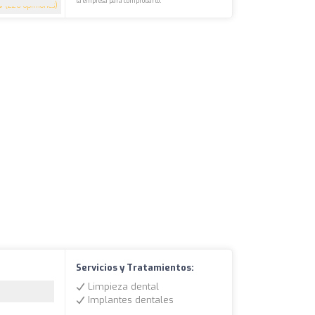
la empresa para comprobarlo.
9
(226 opiniones)
Servicios y Tratamientos:
Limpieza dental
Implantes dentales