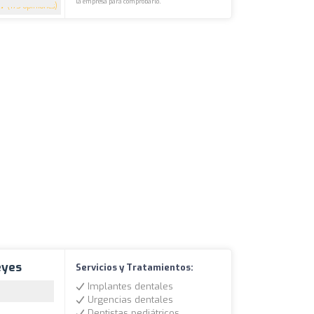
la empresa para comprobarlo.
.7
(175 opiniones)
eyes
Servicios y Tratamientos:
Implantes dentales
Urgencias dentales
Dentistas pediátricos