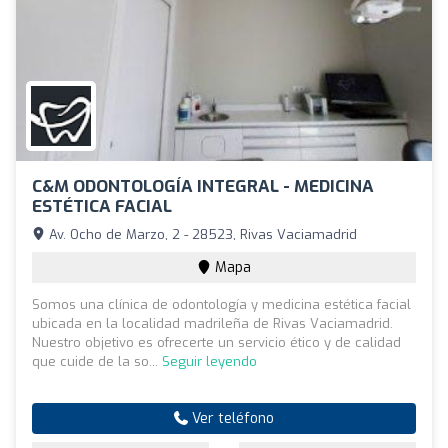
C&M ODONTOLOGÍA INTEGRAL - MEDICINA
ESTÉTICA FACIAL
Av. Ocho de Marzo, 2 - 28523, Rivas Vaciamadrid
Mapa
Somos una clínica de odontología y medicina estética facial
ubicada en la localidad madrileña de Rivas Vaciamadrid.
Nuestro objetivo es ofrecerte un servicio ético y de calidad
que cuide de la so...
Seguir leyendo
Ver teléfono