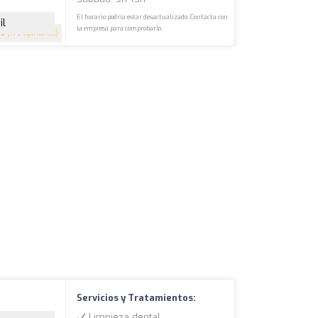
El horario podría estar desactualizado. Contacta con
il
la empresa para comprobarlo.
.5
(179 opiniones)
Servicios y Tratamientos:
Limpieza dental