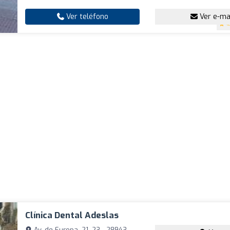
Ver teléfono
Ver e-ma
4
Clínica Dental Adeslas
Av. de Europa, 21, 23 - 28943,