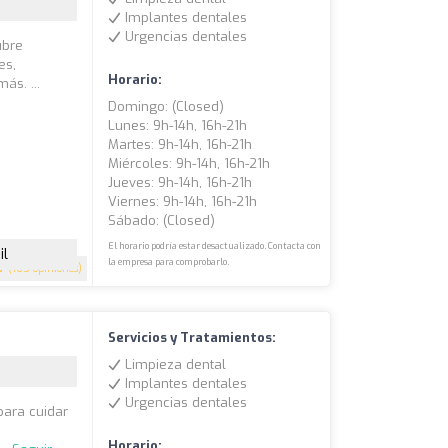
Implantes dentales
Urgencias dentales
ubre
es,
Horario:
ás. ...
Domingo: (closed)
Lunes: 9h-14h, 16h-21h
Martes: 9h-14h, 16h-21h
Miércoles: 9h-14h, 16h-21h
Jueves: 9h-14h, 16h-21h
Viernes: 9h-14h, 16h-21h
Sábado: (closed)
El horario podría estar desactualizado. Contacta con
il
la empresa para comprobarlo.
.7
(165 opiniones)
Servicios y Tratamientos:
Limpieza dental
Implantes dentales
Urgencias dentales
para cuidar
Horario: