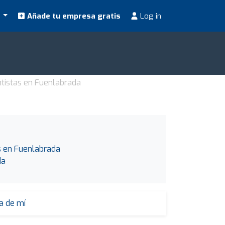
s
Añade tu empresa gratis
Log in
tistas en Fuenlabrada
os en Fuenlabrada
da
a de mí