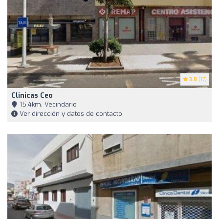
3.8
(17)
Clinicas Ceo
15,4km, Vecindario
Ver dirección y datos de contacto