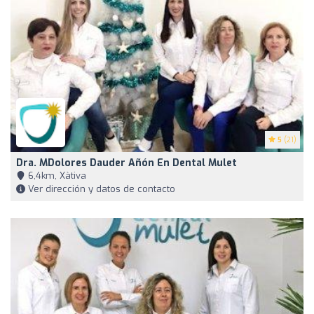
5
(21)
Dra. MDolores Dauder Añón En Dental Mulet
6,4km, Xàtiva
Ver dirección y datos de contacto