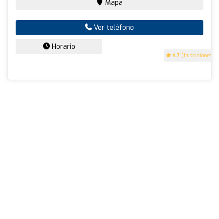
Mapa
Ver teléfono
Horario
4.7
(14 opiniones)