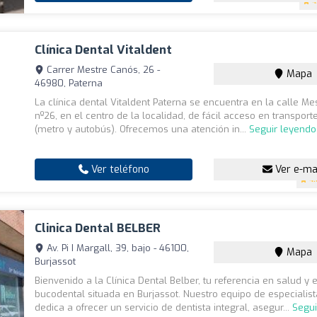
4
Clínica Dental Vitaldent
Carrer Mestre Canós, 26 -
Mapa
46980, Paterna
La clínica dental Vitaldent Paterna se encuentra en la calle Me
nº26, en el centro de la localidad, de fácil acceso en transport
(metro y autobús). Ofrecemos una atención in...
Seguir leyendo
Ver teléfono
Ver e-ma
4.
Clinica Dental BELBER
Av. Pi I Margall, 39, bajo - 46100,
Mapa
Burjassot
Bienvenido a la Clínica Dental Belber, tu referencia en salud y e
bucodental situada en Burjassot. Nuestro equipo de especialis
dedica a ofrecer un servicio de dentista integral, asegur...
Segui