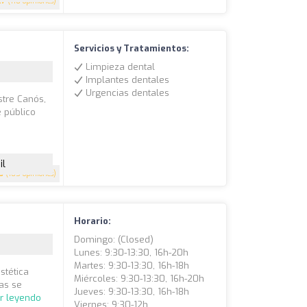
.7
(110 opiniones)
Servicios y Tratamientos:
Limpieza dental
Implantes dentales
Urgencias dentales
stre Canós,
e público
il
8
(105 opiniones)
Horario:
Domingo: (closed)
Lunes: 9:30-13:30, 16h-20h
Martes: 9:30-13:30, 16h-18h
stética
Miércoles: 9:30-13:30, 16h-20h
tas se
Jueves: 9:30-13:30, 16h-18h
r leyendo
Viernes: 9:30-12h