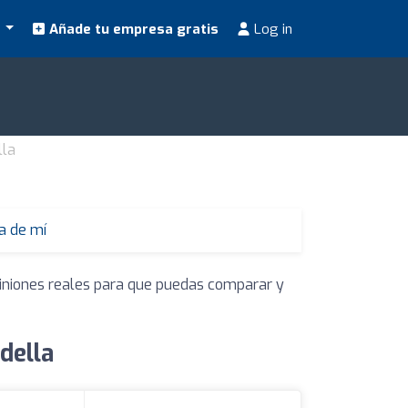
s
Añade tu empresa gratis
Log in
lla
a de mí
piniones reales para que puedas comparar y
della