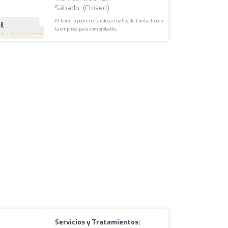
Sábado: (closed)
El horario podría estar desactualizado. Contacta con
il
la empresa para comprobarlo.
.8
(101 opiniones)
Servicios y Tratamientos: