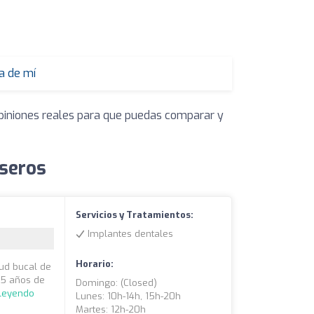
a de mí
opiniones reales para que puedas comparar y
useros
Servicios y Tratamientos:
Implantes dentales
Horario:
lud bucal de
15 años de
Domingo: (closed)
 leyendo
Lunes: 10h-14h, 15h-20h
Martes: 12h-20h