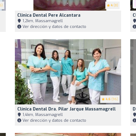
5)
4
(8)
Clinica Dental Pere Alcantara
C
1,2km, Massamagrell
Ver dirección y datos de contacto
4.6
(96)
Clínica Dental Dra. Pilar Jarque Massamagrell
D
1,4km, Massamagrell
Ver dirección y datos de contacto