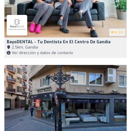
5
(68)
BayoDENTAL - Tu Dentista En El Centro De Gandía
2,5km, Gandía
Ver dirección y datos de contacto