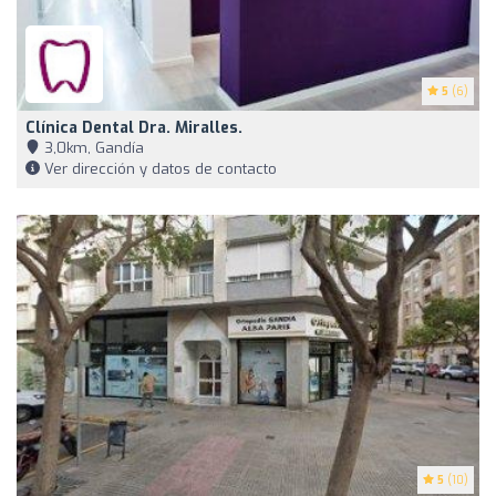
5
(6)
Clínica Dental Dra. Miralles.
3,0km, Gandía
Ver dirección y datos de contacto
5
(10)