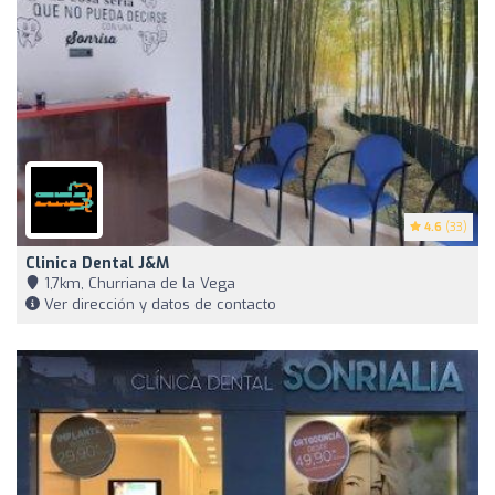
4.6
(33)
Clinica Dental J&M
1,7km, Churriana de la Vega
Ver dirección y datos de contacto