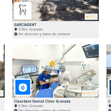
5
(22)
GARCÍADENT
5,7km, Granada
Ver dirección y datos de contacto
7)
4.8
(131)
Cleardent Dental Clinic Granada
C
5,9km, Granada
Ver dirección y datos de contacto