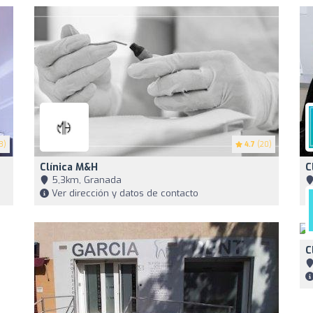
3)
4.7
(20)
Clínica M&H
C
5,3km, Granada
Ver dirección y datos de contacto
C