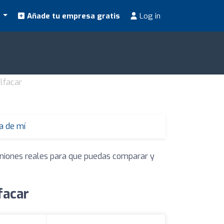
s
Añade tu empresa gratis
Log in
lfacar
a de mí
piniones reales para que puedas comparar y
facar