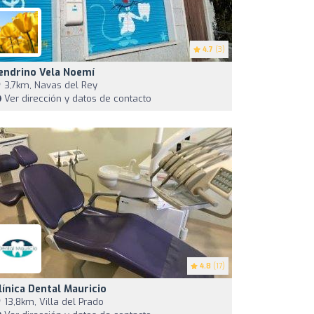
4.7
(3)
endrino Vela Noemí
3,7km, Navas del Rey
Ver dirección y datos de contacto
4.8
(17)
línica Dental Mauricio
13,8km, Villa del Prado