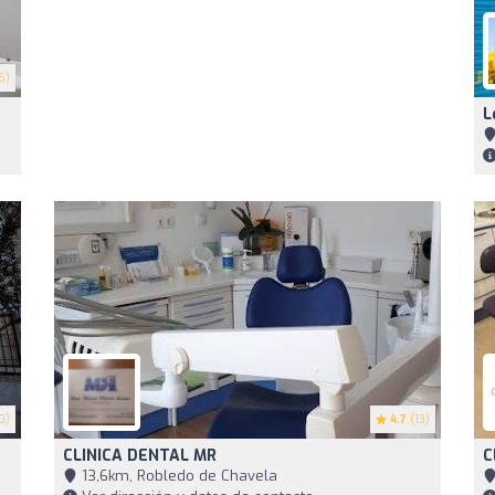
5)
L
0)
4.7
(13)
CLINICA DENTAL MR
C
13,6km, Robledo de Chavela