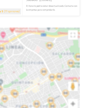
El horario podría estar desactualizado. Contacta con
la empresa para comprobarlo.
5
(77 opiniones)