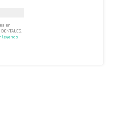
les en
S DENTALES.
r leyendo