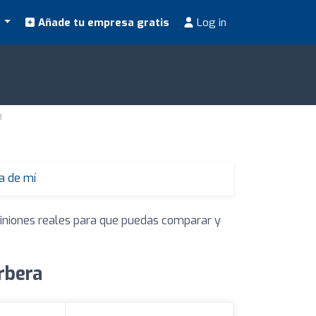
s
Añade tu empresa gratis
Log in
a
a de mí
piniones reales para que puedas comparar y
rbera